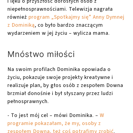
i lęku o przyszłość dorosłych osób z
niepełnosprawnościami. Telewizja nagrała
również
program „Spotkajmy się” Anny Dymnej
z Dominiką
, co było bardzo znaczącym
wydarzeniem w jej życiu – wylicza mama.
Mnóstwo miłości
Na swoim profilach Dominika opowiada o
życiu, pokazuje swoje projekty kreatywne i
realizuje plan, by głos osób z zespołem Downa
brzmiał donośnie i był słyszany przez ludzi
pełnosprawnych.
- To jest mój cel – mówi Dominika. –
W
programie pokazałam, że my, osoby z
zespołem Downa, też coś potrafimy zrobić
.