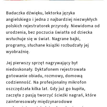
B
adaczka dźwięku, lektorka języka
angielskiego i jedna z najbardziej niezwykłych
polskich rejestratorek przyrody. Niewidoma od
urodzenia,
bez poczucia światła
od dziecka
wsłuchuje się w świat
. Nagrane bajki,
programy, słuchane książki rozbudzały jej
wyobraźnię.
Jej pierwszy sprzęt nagrywający był
niedoskonały. Dyktafonem rejestrowała
gotowanie obiadu, rozmowy, domową
codzienność. Na p
rofesjonalny mikrofon
oszczędzała kilka
lat
. Gdy już go kupiła,
zaczęła z pasją tworzyć ścieżki nagrań, które
zainteresowały międzynarodowe