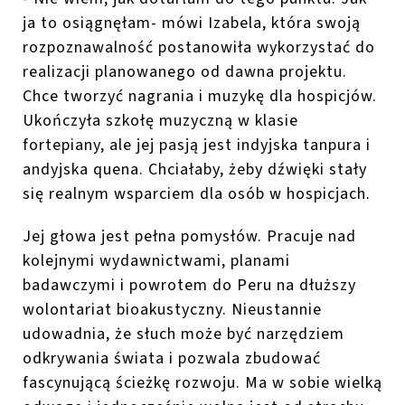
ja to osiągnęłam
- mówi Izabela, która swoją
rozpoznawalność postanowiła wykorzystać do
realizacji planowanego od dawna projektu.
Chce tworzyć nagrania i muzykę dla hospicjów.
Ukończyła szkołę muzyczną w klasie
fortepiany, ale jej pasją jest indyjska
tanpura
i
andyjska
quena
.
Chciałaby, żeby dźwięki stały
się realnym wsparciem dla osób w hospicjach.
Jej głowa jest pełna pomysłów. P
racuje nad
kolejnymi wydawnictwami, planami
badawczymi i powrotem do Peru na dłuższy
wolontariat
bioakustyczny
. Nieustannie
udowadnia, że słuch może być narzędziem
odkrywania
świata i pozwala zbudować
fascynującą ścieżkę rozwoju. Ma w sobie wielką