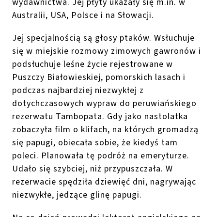
wydawnictwa.
Jej płyty ukazały się m.in. w
Australii,
USA
, Polsce i na Słowacji.
Jej specjalnością są głosy ptaków
. Wsłuchuje
się w miejskie rozmowy zimowych gawronów i
podsłuchuje leśne życie rejestrowane
w
Puszczy Białowieskiej,
pomorskich
lasach i
podczas najbardziej niezwykłej z
dotychczasowych wypraw do peruwiańskiego
rezerwatu
Tambopata
. Gdy jako nastolatka
zobaczyła film o klifach, na których gromadzą
się
papugi
, obiecała sobie, że kiedyś tam
poleci.
Planowała tę podróż na emeryturze.
Udało się
szybciej,
niż przypuszczała
.
W
rezerwacie spędziła dziewięć dni, nagrywając
niezwykłe, jedzące glinę papugi.