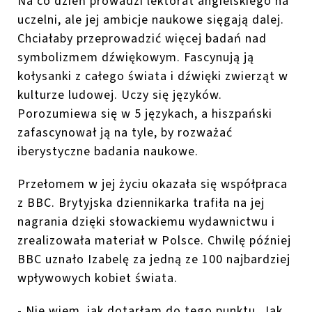
Na co dzień prowadzi lektorat
angielskiego na
uczelni, ale jej ambicje naukowe sięgają dalej
.
Chciałaby przeprowadzić więcej
bada
ń nad
symbolizmem
dźwiękowy
m. Fascynują ją
kołysanki z całego świata i dźwięki zwierząt w
kulturze ludowej. Uczy się języków.
Porozumiewa się w 5 językach, a hiszpański
zafascynował ją na tyle, by rozważać
iberystyczne badania naukowe.
Przełomem w jej życiu okazała się współpraca
z BBC
.
Brytyjska dziennikarka trafiła na jej
nagrania dzięki słowackiemu wydawnictwu
i
zrealizowała materiał w Polsce. Chwilę później
BBC uznało Izabelę za jedną ze 100 najbardziej
wpływowych kobiet świata.
-
Nie wiem, jak dotarłam do tego punktu. Jak